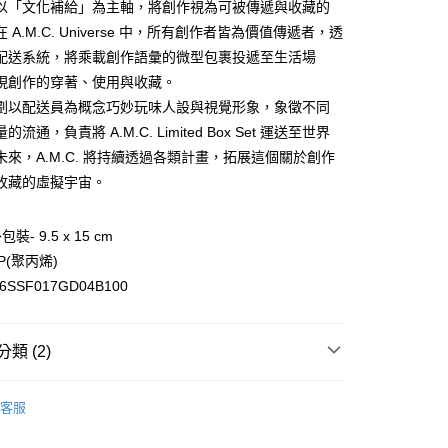
以「文化補給」為主軸，將創作視為可被傳遞與收藏的
業銀行
遠東國際商業銀行
 A.M.C. Universe 中，所有創作者皆為價值傳遞者，透
業銀行
永豐商業銀行
配送系統，將乘載創作語彙的微型包裹投遞至生活場
業銀行
星展（台灣）商業銀行
際商業銀行
中國信託商業銀行
現創作的穿著、使用與收藏。
天信用卡公司
劃以配送員為概念巧妙玩味人設與視覺形象，象徵不同
享後付
流通，負責將 A.M.C. Limited Box Set 運送至世界
未來，A.M.C. 將持續透過各類計畫，拓展這個關於創作
FTEE先享後付」】
先享後付是「在收到商品之後才付款」的支付方式。 讓您購物簡單
收藏的虛擬宇宙。
心！
：不需註冊會員、不需綁卡、不需儲值。
：只要手機號碼，簡訊認證，即可結帳。
裝- 9.5 x 15 cm
：先確認商品／服務後，再付款。
P(聚丙烯)
付款
SSF017GD04B100
EE先享後付」結帳流程】
0，滿NT$1,500(含以上)免運費
方式選擇「AFTEE先享後付」後，將跳轉至「AFTEE先享後
頁面，進行簡訊認證並確認金額後，即可完成結帳。
家取貨
成立數日內，您將收到繳費通知簡訊。
類 (2)
費通知簡訊後14天內，點擊此簡訊中的連結，可透過四大超商
0，滿NT$1,500(含以上)免運費
網路銀行／等多元方式進行付款，方視為交易完成。
017 品牌設計服飾 小物雜貨
：結帳手續完成當下不需立刻繳費，但若您需要取消訂單，請聯
付款
客服
的店家。未經商家同意取消之訂單仍視為有效，需透過AFTEE
17® X A.M.C.藝術家微型膠囊企劃
繳納相關費用。
0，滿NT$1,500(含以上)免運費