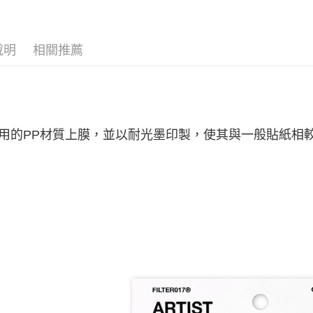
※ 交易是
是否繳費成
付款後7-1
付客戶支
每筆NT$6
說明
相關推薦
【注意事
宅配
１．透過由
交易，需
每筆NT$7
求債權轉
２．關於
付款後門
https://aft
免運費
３．未成
選用的PP材質上膜，並以耐光墨印製，使其與一般貼紙相
「AFTE
任。
４．使用「
即時審查
結果請求
５．嚴禁
形，恩沛
動。