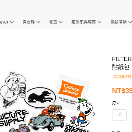
l Art
男女鞋
兒童
服飾配件專區
最新活動
FILTER
貼紙包 
超取滿NT$
NT$3
尺寸
F