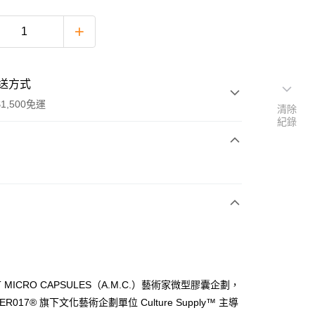
送方式
1,500免運
清除
紀錄
次付款
期付款
0 利率 每期
NT$130
21家銀行
庫商業銀行
第一商業銀行
付款
業銀行
彰化商業銀行
業儲蓄銀行
台北富邦商業銀行
華商業銀行
兆豐國際商業銀行
ST MICRO CAPSULES（A.M.C.）藝術家微型膠囊企劃，
小企業銀行
台中商業銀行
TER017® 旗下文化藝術企劃單位 Culture Supply™ 主導
台灣）商業銀行
華泰商業銀行