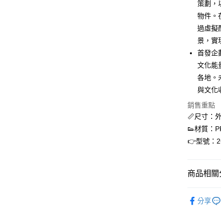
街口支付
策劃，
聯邦商
物件。在
元大商
悠遊付
過虛擬
玉山商
台新國
全盈+PAY
景，實
台灣樂
首發企
AFTEE先
文化能量的
相關說明
各地。
【關於「A
ATM付款
AFTEE
與文化
便利好安
銷售重點
１．簡單
２．便利
📏尺寸：外包
運送方式
３．安心
👟材質：P
全家取貨
👉型號：26
【「AFT
每筆NT$6
１．於結帳
付」結帳
付款後全
２．訂單
商品相關分
３．收到繳
每筆NT$6
／ATM／
Filter
※ 請注意
7-11取貨
分享
絡購買商品
FILTER0
先享後付
每筆NT$6