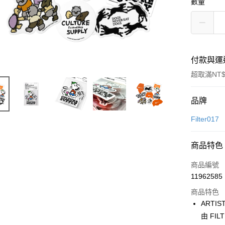
數量
付款與運
超取滿NT$
付款方式
品牌
信用卡一
Filter017
信用卡分
商品特色
3 期 
商品編號
合作金
超商取貨
11962585
華南商
LINE Pay
上海商
商品特色
國泰世
ARTI
Apple Pay
臺灣中
由 FIL
匯豐（