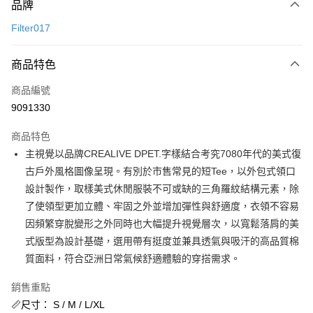
品牌
信用卡一次付款
Filter017
信用卡分期付款
3 期 0 利率 每期
NT$276
21家銀行
商品特色
合作金庫商業銀行
第一商業銀行
超商取貨付款
商品編號
華南商業銀行
彰化商業銀行
9091330
LINE Pay
上海商業儲蓄銀行
台北富邦商業銀行
國泰世華商業銀行
兆豐國際商業銀行
商品特色
街口支付
臺灣中小企業銀行
台中商業銀行
主視覺以品牌CREALIVE DPET.字樣結合考究7080年代的美式復
匯豐（台灣）商業銀行
華泰商業銀行
ATM付款
古戶外風格圖像呈現。有別於市售常見的短Tee，以外包式領口
聯邦商業銀行
遠東國際商業銀行
元大商業銀行
永豐商業銀行
設計製作，取樣美式休閒服裝不可或缺的三角羅紋結構元素，除
運送方式
玉山商業銀行
星展（台灣）商業銀行
了使領型更加立體、牢固之外並增加彈性與舒適度，衣領不容易
台新國際商業銀行
中國信託商業銀行
全家取貨付款
因頻繁穿脫變形之外同時也大幅提升視覺層次，以寬鬆落肩的美
台灣樂天信用卡公司
式版型為設計基礎，選用帶有挺度並兼具透氣與吸汗的高品質棉
每筆NT$60，滿NT$1,500(含以上)免運費
質面料，符合亞洲日常氣候舒適體驗的穿搭需求。
付款後全家取貨
每筆NT$60，滿NT$1,500(含以上)免運費
銷售重點
📏尺寸： S / M / L/XL
7-11取貨付款