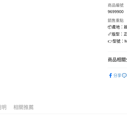
商品編號
合作金
超商取貨
9699900
華南商
LINE Pay
上海商
銷售重點
國泰世
📦產地：
街口支付
臺灣中
📏版型：
匯豐（
ATM付款
👉型號：M
聯邦商
元大商
玉山商
運送方式
商品相關分
台新國
台灣樂
全家取貨
Merrell 
分享
每筆NT$6
付款後全
每筆NT$6
7-11取貨
說明
相關推薦
每筆NT$6
付款後7-1