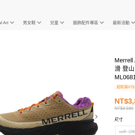
l Art
男女鞋
兒童
服飾配件專區
最新活動
Merre
滑 登山
ML068
超取滿NT$
NT$3,
NT$4,580
尺寸
us8（2