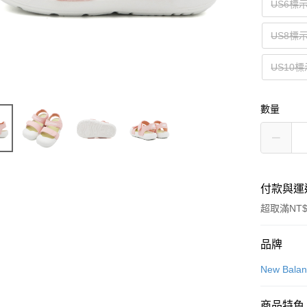
US6標示
US8標
US10標
數量
付款與運
超取滿NT$
付款方式
品牌
信用卡一
New Bala
信用卡分
商品特色