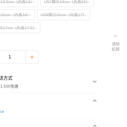
13.5cm（內長14）
US7標示14cm（內長15）
示15cm（內長16）
US9標示16cm（內長17）
示17cm（內長17.5）
清除
紀錄
送方式
1,500免運
次付款
nce
期付款