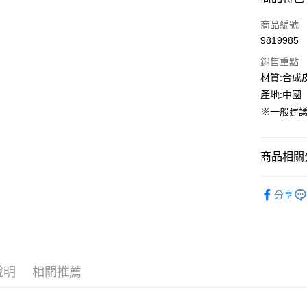
3 期 
商品編號
合作金
超商取貨
9819985
華南商
LINE Pay
上海商
銷售重點
國泰世
材質:合成
街口支付
臺灣中
產地:中國
匯豐（
ATM付款
※一般建議
聯邦商
元大商
玉山商
運送方式
商品相關分
台新國
台灣樂
全家取貨
NEW BAL
分享
每筆NT$6
童鞋專區
付款後全
每筆NT$6
7-11取貨
說明
相關推薦
每筆NT$6