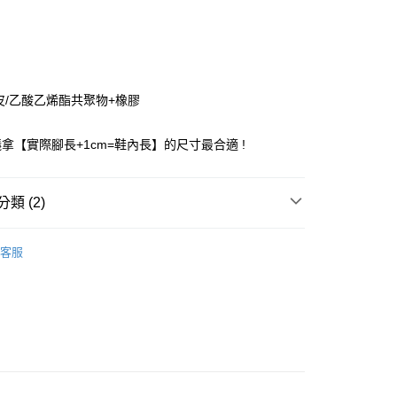
0 利率 每期
NT$320
21家銀行
庫商業銀行
第一商業銀行
付款
業銀行
彰化商業銀行
業儲蓄銀行
台北富邦商業銀行
華商業銀行
兆豐國際商業銀行
皮/乙酸乙烯酯共聚物+橡膠
小企業銀行
台中商業銀行
台灣）商業銀行
華泰商業銀行
拿【實際腳長+1cm=鞋內長】的尺寸最合適 !
業銀行
遠東國際商業銀行
業銀行
永豐商業銀行
業銀行
星展（台灣）商業銀行
類 (2)
際商業銀行
中國信託商業銀行
天信用卡公司
付款
ANCE
New Balance 童鞋
客服
0，滿NT$1,500(含以上)免運費
家取貨
0，滿NT$1,500(含以上)免運費
付款
0，滿NT$1,500(含以上)免運費