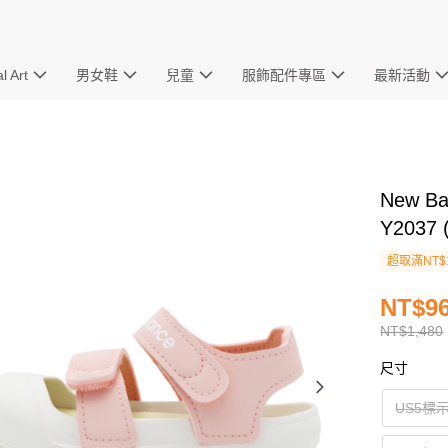
l Art
男女鞋
兒童
服飾配件專區
最新活動
New B
Y2037 
超取滿NT$
NT$9
NT$1,480
尺寸
US5標示